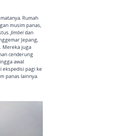
p matanya. Rumah
ngan musim panas,
stus.
Jimbei
dan
nggemar Jepang,
. Mereka juga
iman cenderung
ingga awal
 ekspedisi pagi ke
 panas lainnya.