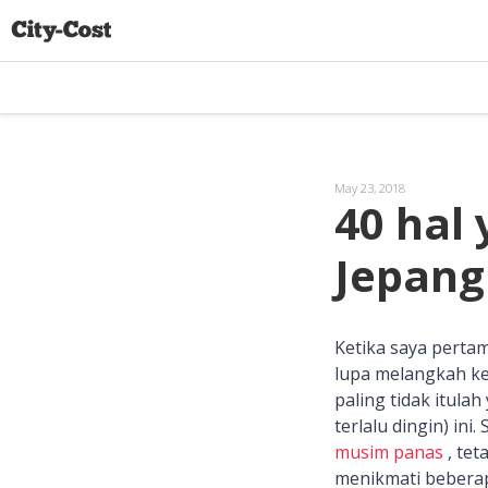
May 23, 2018
40 hal
Jepang
Ketika saya pertam
lupa melangkah ke
paling tidak itulah
terlalu dingin) in
musim panas
, tet
menikmati beberap