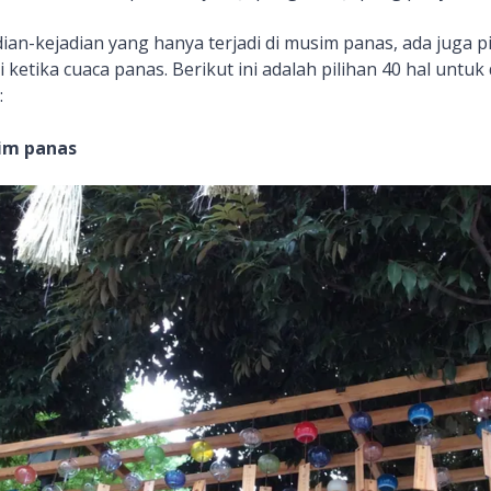
dian-kejadian yang hanya terjadi di musim panas, ada juga p
 ketika cuaca panas. Berikut ini adalah pilihan 40 hal untuk
:
im panas