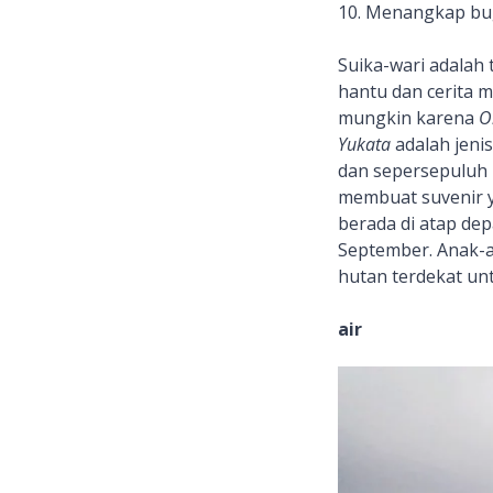
10. Menangkap b
Suika-wari adalah
hantu dan cerita 
mungkin karena
O
Yukata
adalah jeni
dan sepersepuluh 
membuat suvenir y
berada di atap de
September. Anak-a
hutan terdekat u
air