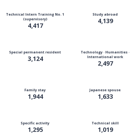
Technical Intern Training No. 1
Study abroad
(supervisory)
4,139
4,417
Special permanent resident
Technology · Humanities ·
3,124
International work
2,497
Family stay
Japanese spouse
1,944
1,633
Specific activity
Technical skill
1,295
1,019