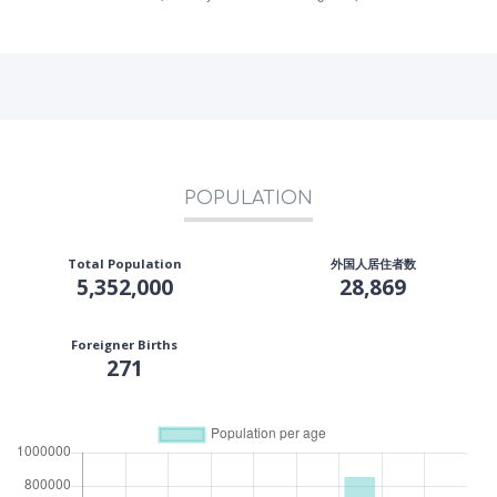
POPULATION
Total Population
外国人居住者数
5,352,000
28,869
Foreigner Births
271