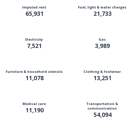
Imputed rent
Fuel, light & water charges
65,931
21,733
Electricity
Gas
7,521
3,989
Furniture & household utensils
Clothing & footwear
11,078
13,251
Medical care
Transportation &
11,190
communication
54,094