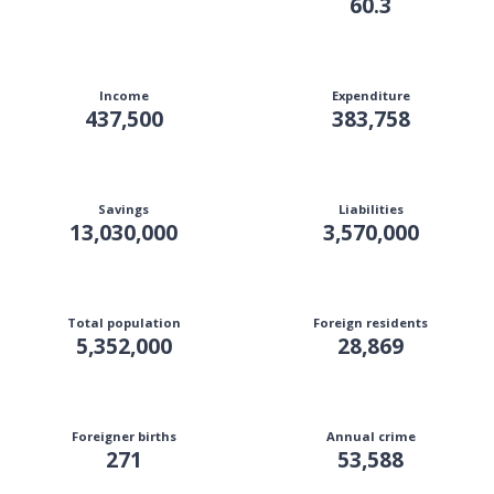
60.3
Income
Expenditure
437,500
383,758
Savings
Liabilities
13,030,000
3,570,000
Total population
Foreign residents
5,352,000
28,869
Foreigner births
Annual crime
271
53,588