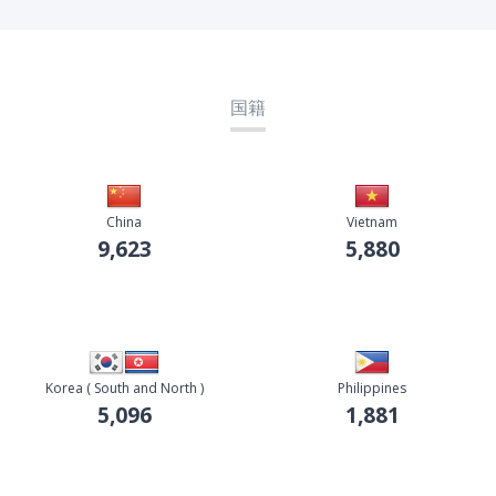
国籍
China
Vietnam
9,623
5,880
Korea ( South and North )
Philippines
5,096
1,881