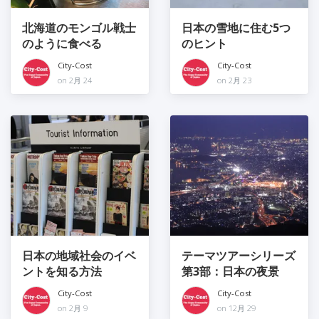
北海道のモンゴル戦士
日本の雪地に住む5つ
のように食べる
のヒント
City-Cost
City-Cost
on 2月 24
on 2月 23
日本の地域社会のイベ
テーマツアーシリーズ
ントを知る方法
第3部：日本の夜景
City-Cost
City-Cost
on 2月 9
on 12月 29