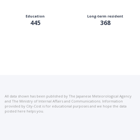
Education
Long-term resident
445
368
All data shown has been published by The Japanese Meteorological Agency
and The Ministry of Internal Affairs and Communications. Information
provided by City-Cost is for educational purposes and we hope the data
posted here helps you.