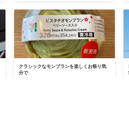
クラシックなモンブランを楽しくお祭り気
分で
City-Cost
on 12月 25
City-Costについて
ヘ
利用規約
商
anyone curious