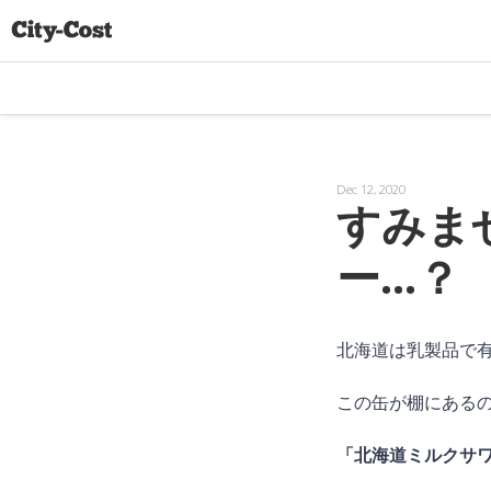
Dec 12, 2020
すみま
ー...？
北海道は乳製品で
この缶が棚にある
「北海道ミルクサ