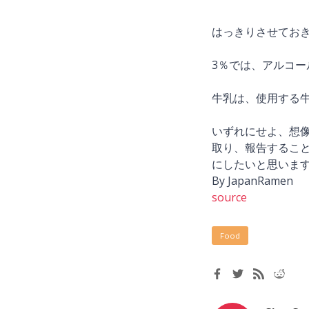
はっきりさせてお
3％では、アルコ
牛乳は、使用する牛
いずれにせよ、想
取り、報告するこ
にしたいと思いま
By JapanRamen
source
Food