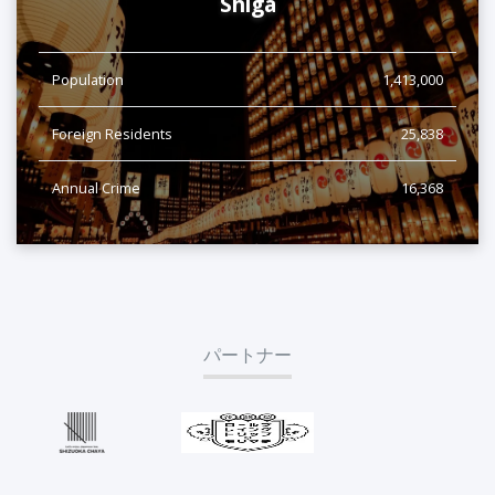
Shiga
Population
1,413,000
Foreign Residents
25,838
Annual Crime
16,368
パートナー