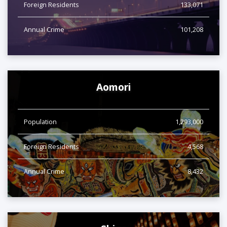
Foreign Residents
133,071
Annual Crime
101,208
Aomori
Population
1,293,000
Foreign Residents
4,568
Annual Crime
8,432