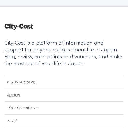
City-Cost is a platform of information and
support for anyone curious about life in Japan.
Blog, review, earn points and vouchers, and make
the most out of your life in Japan.
City-Costについて
利用規約
プライバシーポリシー
ヘルプ