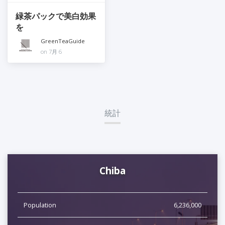
緑茶パックで美白効果
を
GreenTeaGuide
on 7月 6
統計
Chiba
Population
6,236,000