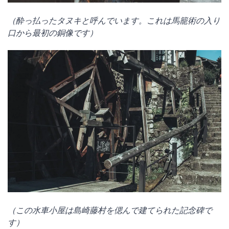
（酔っ払ったタヌキと呼んでいます。これは馬籠術の入り
口から最初の銅像です）
（この水車小屋は島崎藤村を偲んで建てられた記念碑で
す）