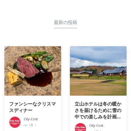
最新の投稿
ファンシーなクリスマ
立山ホテルは冬の暖か
スディナー
さを届けるために雪の
中での楽しみを計画し
City-Cost
ています
on 1月 1
City-Cost