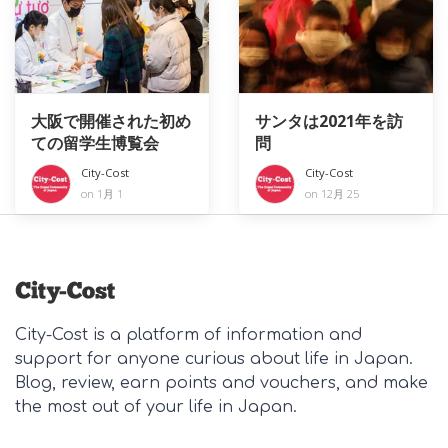
大阪で開催された初め
サンタは2021年を訪
ての留学生博覧会
問
City-Cost
City-Cost
on 1月 1
on 12月 25
City-Cost is a platform of information and
support for anyone curious about life in Japan.
Blog, review, earn points and vouchers, and make
the most out of your life in Japan.