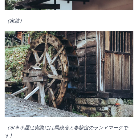
（家紋）
（水車小屋は実際には馬籠宿と妻籠宿のランドマークで
す）