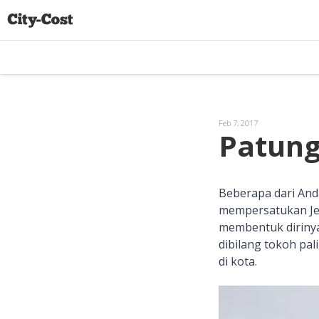
Feb 7, 2017
Patung
Beberapa dari An
mempersatukan Jepa
membentuk dirinya
dibilang tokoh pa
di kota.