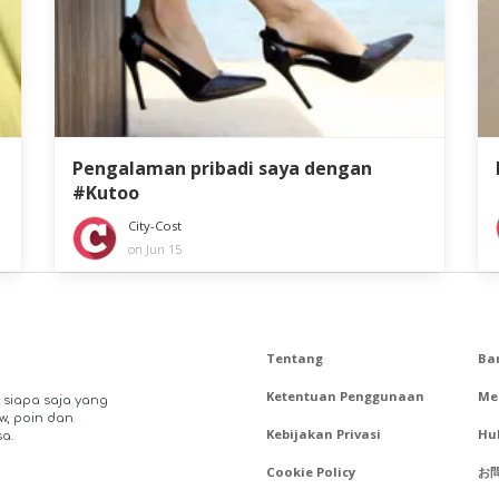
Pengalaman pribadi saya dengan
#Kutoo
City-Cost
on Jun 15
Tentang
Ba
Ketentuan Penggunaan
Me
 siapa saja yang
w, poin dan
Kebijakan Privasi
Hu
a.
Cookie Policy
お