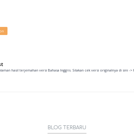
ion
st
alaman hasil terjemahan versi Bahasa Inggris. Silakan cek versi originalnya di sini -> 
BLOG TERBARU