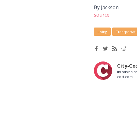
By Jackson
source
Living
Transportat
City-Co
Ini adalah h
cost.com