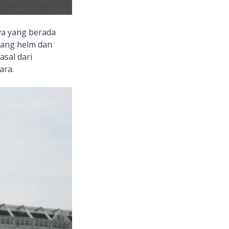
ya yang berada
egang helm dan
sal dari
ara.