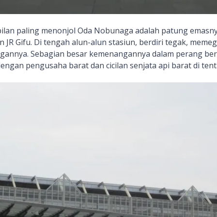
pilan paling menonjol Oda Nobunaga adalah patung emasn
iun JR Gifu. Di tengah alun-alun stasiun, berdiri tegak, mem
gannya. Sebagian besar kemenangannya dalam perang bera
gan pengusaha barat dan cicilan senjata api barat di tent