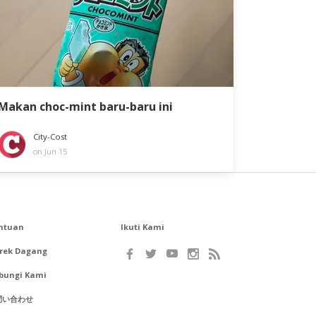
Makan choc-mint baru-baru ini
City-Cost
on Jun 15
ntuan
Ikuti Kami
rek Dagang
bungi Kami
問い合わせ