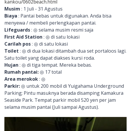
kankou/0602beach.html
Musim
: 1 Juli - 31 Agustus
Biaya
: Pantai bebas untuk digunakan. Anda bisa
menyewa / membeli perlengkapan pantai.
Lifeguards
: ◎ selama musim resmi saja
First Aid Station
: ◎ di satu lokasi
Carilah pos
: ◎ di satu lokasi
Toilet
: ◎ di dua lokasi ditambah dua set portaloos lagi.
Satu toilet yang dapat diakses kursi roda.
Hujan
: ◎ di tiga tempat. Mereka bebas.
Rumah pantai:
◎ 17 total
Area merokok
: ◎
Parkir:
◎ untuk 200 mobil di Yuigahama Underground
Parking; Pintu masuknya berada disamping Kamakura
Seaside Park. Tempat parkir mobil 520 yen per jam
selama musim pantai (Juli sampai Agustus).