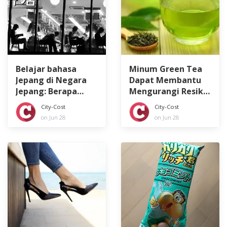
Belajar bahasa
Minum Green Tea
Jepang di Negara
Dapat Membantu
Jepang: Berapa
Mengurangi Resiko
Banyak Uang yang
Kanker Payudara
City-Cost
City-Cost
Anda Butuhkan?
on Jun 28
on Jun 28