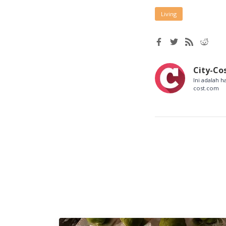
Living
City-Co
Ini adalah h
cost.com