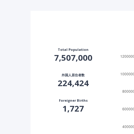
Total Population
7,507,000
外国人居住者数
224,424
Foreigner Births
1,727