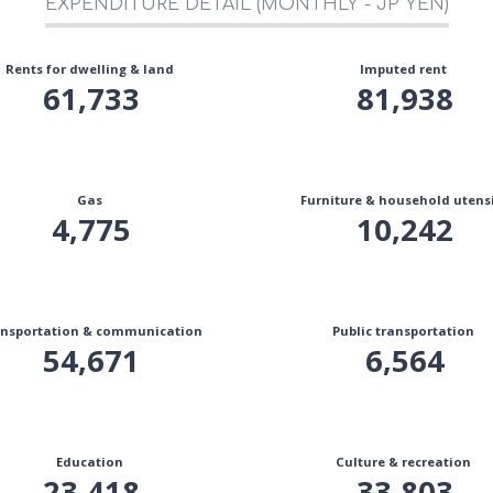
EXPENDITURE DETAIL (MONTHLY - JP YEN)
Rents for dwelling & land
Imputed rent
61,733
81,938
Gas
Furniture & household utensi
4,775
10,242
nsportation & communication
Public transportation
54,671
6,564
Education
Culture & recreation
23,418
33,803