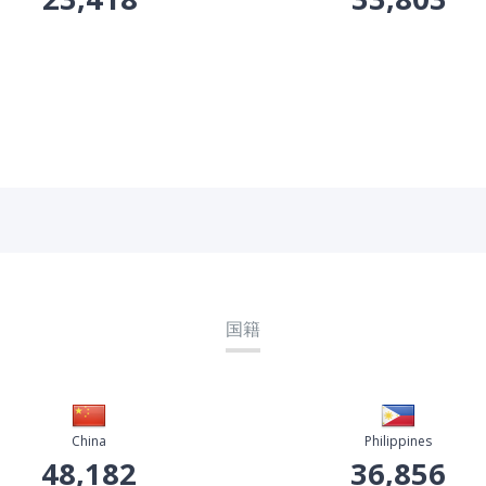
国籍
China
Philippines
48,182
36,856