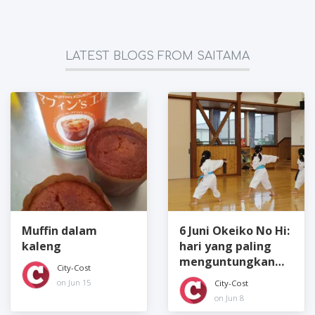
LATEST BLOGS FROM SAITAMA
Muffin dalam
6 Juni Okeiko No Hi:
kaleng
hari yang paling
menguntungkan
City-Cost
untuk memulai seni
on Jun 15
City-Cost
Jepang
on Jun 8