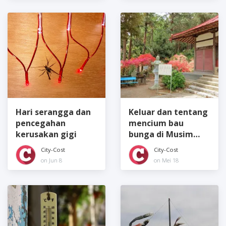
Hari serangga dan
Keluar dan tentang
pencegahan
mencium bau
kerusakan gigi
bunga di Musim
Semi
City-Cost
City-Cost
on Jun 8
on Mei 18