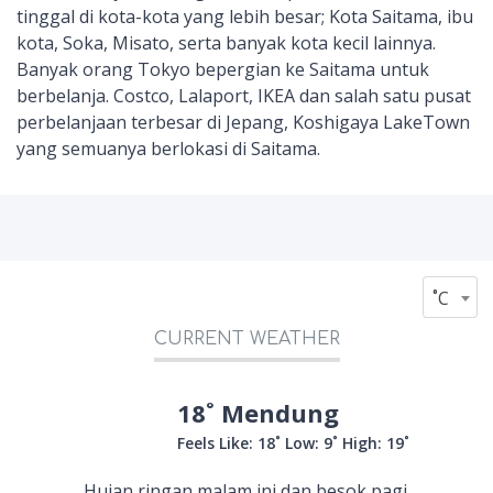
tinggal di kota-kota yang lebih besar; Kota Saitama, ibu
kota, Soka, Misato, serta banyak kota kecil lainnya.
Banyak orang Tokyo bepergian ke Saitama untuk
berbelanja. Costco, Lalaport, IKEA dan salah satu pusat
perbelanjaan terbesar di Jepang, Koshigaya LakeTown
yang semuanya berlokasi di Saitama.
˚C
CURRENT WEATHER
18˚ Mendung
Feels Like: 18˚
Low: 9˚
High: 19˚
Hujan ringan malam ini dan besok pagi.