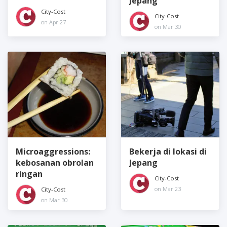
Jepang
City-Cost
City-Cost
on Apr 27
on Mar 30
Microaggressions:
Bekerja di lokasi di
kebosanan obrolan
Jepang
ringan
City-Cost
on Mar 23
City-Cost
on Mar 30