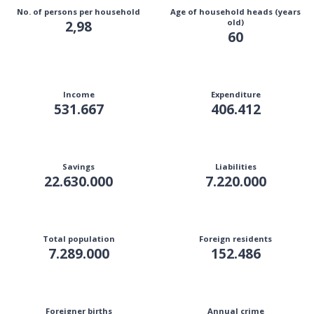
No. of persons per household
Age of household heads (years
2,98
old)
60
Income
Expenditure
531.667
406.412
Savings
Liabilities
22.630.000
7.220.000
Total population
Foreign residents
7.289.000
152.486
Foreigner births
Annual crime