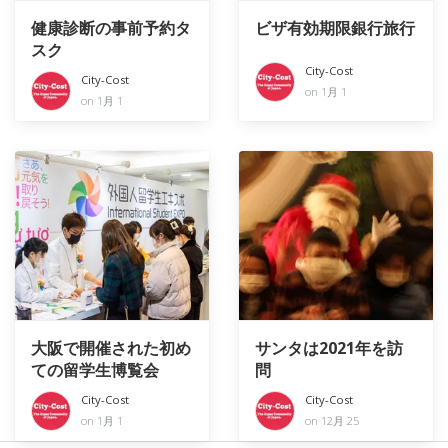
健康診断の事前予約タ
ビザ有効期限銀行旅行
スク
City-Cost
City-Cost
on 1月 1
on 1月 1
大阪で開催された初め
サンタは2021年を訪
ての留学生博覧会
問
City-Cost
City-Cost
on 1月 1
on 12月 25