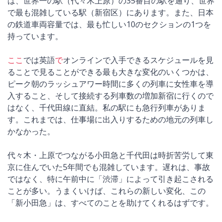
は、世界一の駅（代々木上原）の35番目の駅を通り、世界
で最も混雑している駅（新宿区）にあります。また、日本
の鉄道車両容量では、最も忙しい10のセクションの1つを
持っています。
ここ
では英語
で
オンラインで入手できるスケジュールを見
ることで見ることができる最も大きな変化のいくつかは、
ピーク朝のラッシュアワー時間に多くの列車に女性車を導
入すること、そして接続する列車数の増加新宿に行くので
はなく、千代田線に直結。私の駅にも急行列車がありま
す。これまでは、仕事場に出入りするための地元の列車し
かなかった。
代々木・上原でつながる小田急と千代田は時折苦労して東
京に住んでいた5年間でも混雑しています。遅れは、事故
ではなく、特に午前中に「渋滞」によって引き起こされる
ことが多い。うまくいけば、これらの新しい変化、この
「新小田急」は、すべてのことを助けてくれるはずです。