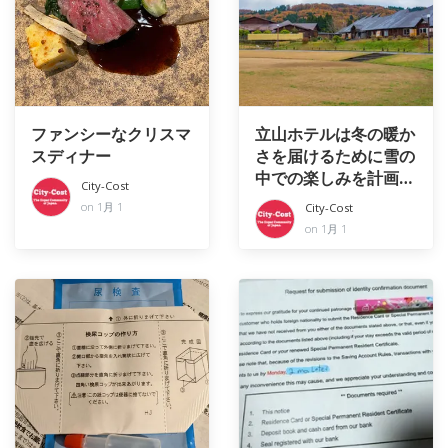
ファンシーなクリスマ
立山ホテルは冬の暖か
スディナー
さを届けるために雪の
中での楽しみを計画し
City-Cost
ています
on 1月 1
City-Cost
on 1月 1