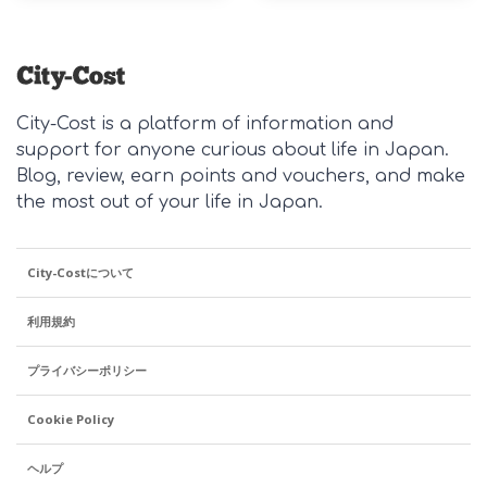
City-Cost is a platform of information and
support for anyone curious about life in Japan.
Blog, review, earn points and vouchers, and make
the most out of your life in Japan.
City-Costについて
利用規約
プライバシーポリシー
Cookie Policy
ヘルプ